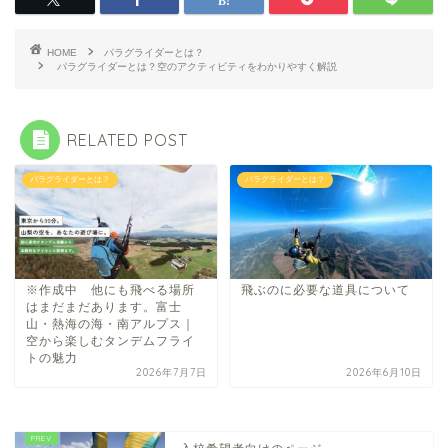
HOME
パラグライダーとは？
パラグライダーとは？空のアクティビティをわかりやすく解説
RELATED POST
パラグライダーとは？
パラグライダーとは？
※作成中 他にも飛べる場所
飛ぶのに必要な道具について
はまだまだあります。富士
山・熱海の海・南アルプス｜
空から楽しむタンデムフライ
トの魅力
2026年7月7日
2026年6月10日