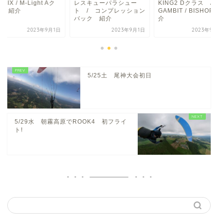
RIX / M-Light Aク
レスキューパラシュー
KING2 Dクラス /
ス 紹介
ト / コンプレッション
GAMBIT / BISHO
バック 紹介
介
2023年9月1日
2023年9月1日
2023年9月
5/25土 尾神大会初日
5/29水 朝霧高原でROOK4 初フライ
ト!