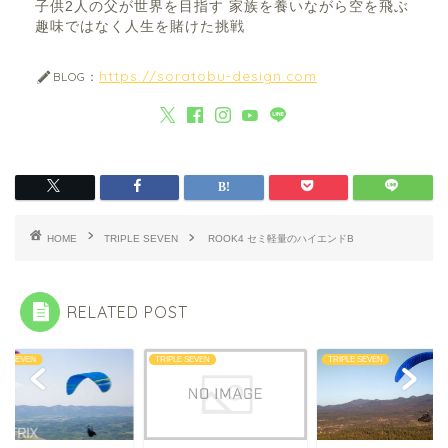
子供2人の父が世界を目指す 家族を養いながら空を飛ぶ
趣味ではなく人生を賭けた挑戦
https://soratobu-design.com
BLOG：
HOME
TRIPLE SEVEN
ROOK4 セミ軽量のハイエンドB
RELATED POST
LE SEVEN
TRIPLE SEVEN
TRIPLE SEVEN