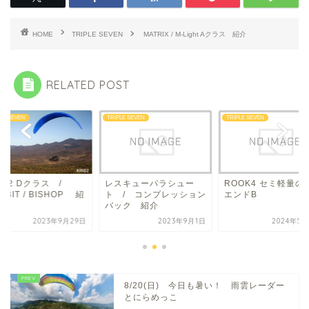
HOME
TRIPLE SEVEN
MATRIX / M-Light Aクラス 紹介
RELATED POST
LE SEVEN
TRIPLE SEVEN
TRIPLE SEVEN
NG2 Dクラス /
レスキューパラシュー
ROOK4 セミ軽量の
MBIT / BISHOP 紹
ト / コンプレッション
エンドB
バック 紹介
2023年9月29日
2023年9月1日
2024年5月
8/20(日) 今日も暑い！ 雨雲レーダー
とにらめっこ