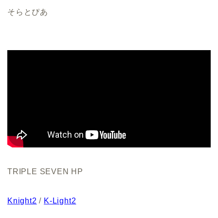
そらとぴあ
TRIPLE SEVEN HP
Knight2
/
K-Light2