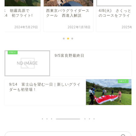
29水 朝霧高原で
西東京パラグライダース
4/8(火) さくっと
OK4 初フライト!
クール 西進入解説
のコースをフライト
2024年5月29日
2022年1月18日
2025年4
9/5富良野最終日
9/14 富士山を望む一日｜新しいグライ
ダーも初登場！