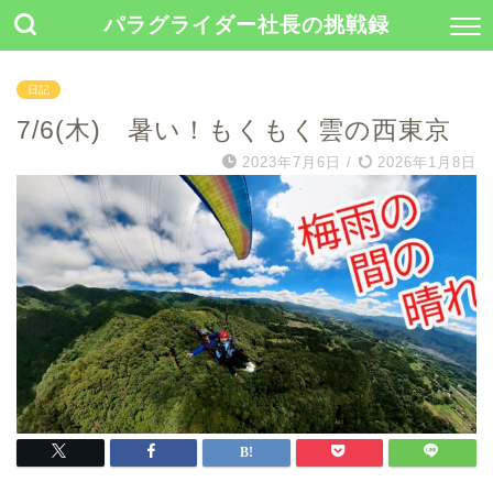
パラグライダー社長の挑戦録
日記
7/6(木) 暑い！もくもく雲の西東京
2023年7月6日
/
2026年1月8日