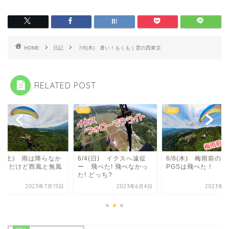
HOME
日記
7/6(木) 暑い！もくもく雲の西東京
RELATED POST
日記
日記
15(土) 雨は降らなか
6/4(日) イクスへ遠征
6/8(木) 梅雨前の
た！だけど西風と無風
ー 飛べた! 飛べなかっ
PGSは飛べた！
た! どっち?
2023年7月15日
2023年6月4日
2023年6