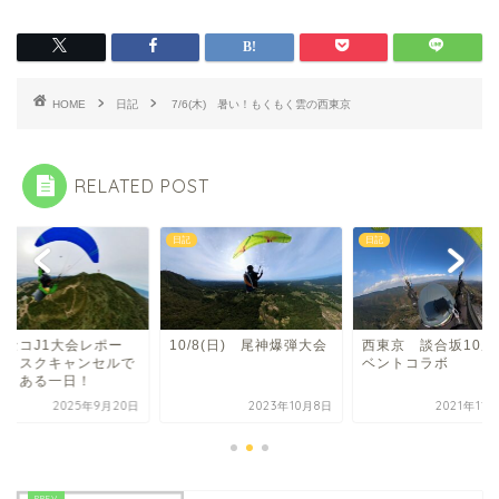
HOME
日記
7/6(木) 暑い！もくもく雲の西東京
RELATED POST
日記
日記
ニセコJ1大会レポー
10/8(日) 尾神爆弾大会
西東京 談合坂10周
】タスクキャンセルで
ベントコラボ
実りある一日！
2025年9月20日
2023年10月8日
2021年11