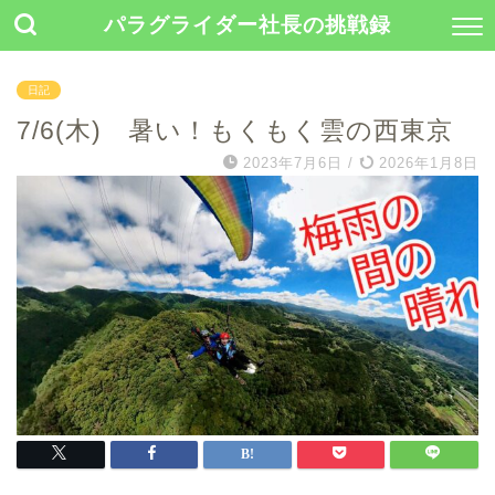
パラグライダー社長の挑戦録
日記
7/6(木) 暑い！もくもく雲の西東京
2023年7月6日
/
2026年1月8日