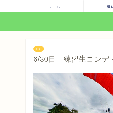
ホーム
挑
日記
6/30日 練習生コンデ