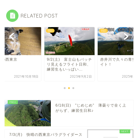
RELATED POST
日記
日記
々の西東京
9/2(土) 富士山もバッチ
赤井川で久々の青空
リ見えるフライト日和、
イト！
練習生もいっぱい...
2021年10月18日
2023年9月2日
2025年8
6/18(日) ”じめじめ” 薄曇りで全く上
がらず、練習生日和♪
7/3(月) 快晴の西東京パラグライダース