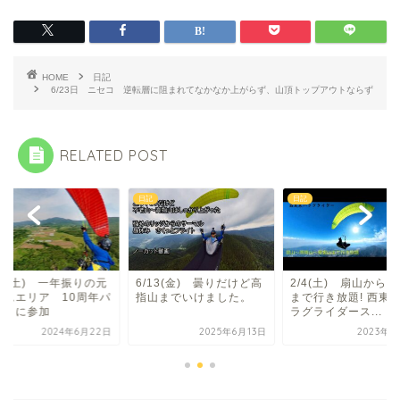
HOME
日記
6/23日 ニセコ 逆転層に阻まれてなかなか上がらず、山頂トップアウトならず
RELATED POST
日記
日記
22(土) 一年振りの元
6/13(金) 曇りだけど高
2/4(土) 扇山から
ームエリア 10周年パ
指山までいけました。
まで行き放題! 西東
ティに参加
ラグライダース...
2024年6月22日
2025年6月13日
2023年2