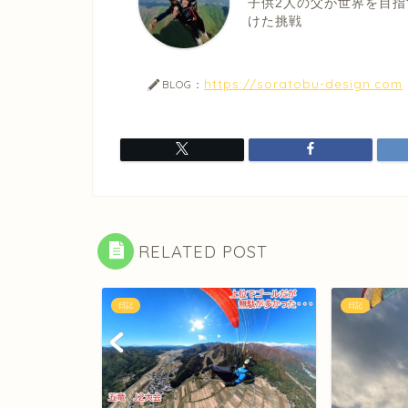
子供2人の父が世界を目指
けた挑戦
https://soratobu-design.com
BLOG：
RELATED POST
日記
日記