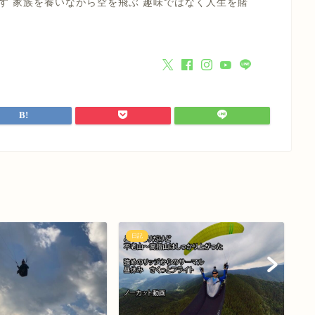
す 家族を養いながら空を飛ぶ 趣味ではなく人生を賭
日記
日