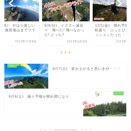
/8(水) やはり楽しい
6/4(日) イクスへ遠征
12/1(金) 晴れ予報
曲、無双連山までフラ
ー 飛べた! 飛べなかっ
転曇り ぶっとびコ
ト
た! どっち?
ィションだった・...
2023年11月8日
2023年6月4日
2023年1
6/17(土) 皆が上がると思いきや・・・
6/24(土) 曇り予報が晴れ間になり