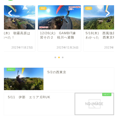
日記
日記
/23(木) 朝霧高原は
12/26(火) GAMBIT練
5/18(木) 西風強風
く飛べた！
習その２ 桂川へ避難
わかった 西東京PG
2023年11月23日
2023年12月26日
2023年5
5/2の西東京
5/11 伊那 エリア:ERUK