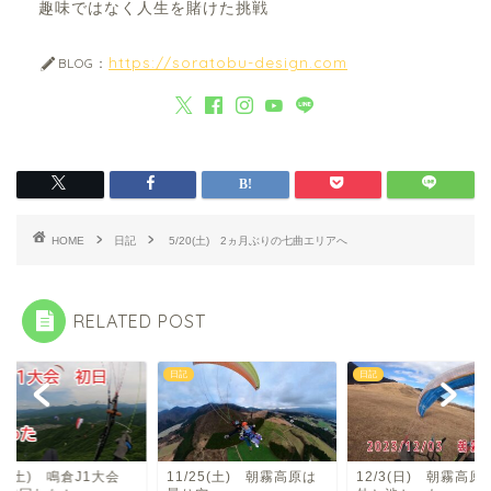
趣味ではなく人生を賭けた挑戦
https://soratobu-design.com
BLOG：
HOME
日記
5/20(土) 2ヵ月ぶりの七曲エリアへ
RELATED POST
日記
日記
10(土) 鳴倉J1大会
11/25(土) 朝霧高原は
12/3(日) 朝霧高原