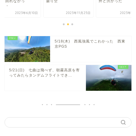
くて回れなかっ
曇り空
外と渋かった
・・・
2023年6月10日
2023年11月25日
2023年1
5/18(木) 西風強風でこわかった 西東
京PGS
5/21(日) 七曲は飛べず、朝霧高原を寄
ってみたらタンデムフライトでき...