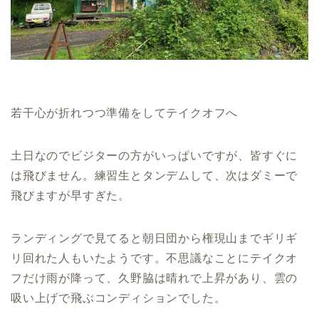
若干心が折れつつ準備をしてテイクオフへ
土日なのでビジターの方がいっぱいですが、皆すぐに
は飛びません。練習生とタンデムして、次はダミーで
飛びますが早すぎた。
ランディングで見てると朝日団から権現山までギリギ
リ回れた人もいたようです。不思議なことにテイクオ
フだけ雨が降って、久野脇は晴れで上昇があり、雲の
吸い上げで飛ぶコンディションでした。