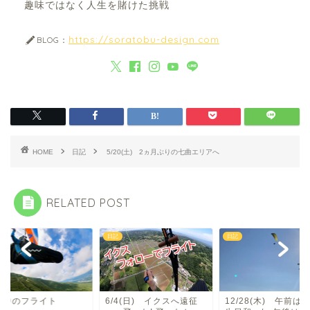
趣味ではなく人生を賭けた挑戦
https://soratobu-design.com
BLOG：
HOME
日記
5/20(土) 2ヵ月ぶりの七曲エリアへ
RELATED POST
日記
日記
の中のフライト
6/4(日) イクスへ遠征
12/28(木) 午前は