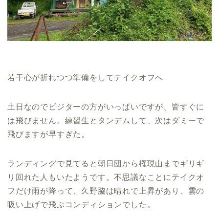
若干心が折れつつ準備をしてテイクオフへ
土日なのでビジターの方がいっぱいですが、皆すぐに
は飛びません。練習生とタンデムして、次はダミーで
飛びますが早すぎた。
ランディングで見てると朝日団から権現山までギリギ
リ回れた人もいたようです。不思議なことにテイクオ
フだけ雨が降って、久野脇は晴れで上昇があり、雲の
吸い上げで飛ぶコンディションでした。