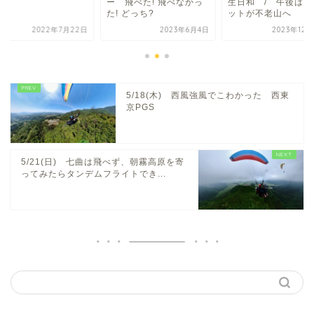
ー 飛べた! 飛べなかっ
生日和 / 午後はパ
た! どっち?
ットが不老山へ
2022年7月22日
2023年6月4日
2023年12
5/18(木) 西風強風でこわかった 西東
京PGS
5/21(日) 七曲は飛べず、朝霧高原を寄
ってみたらタンデムフライトでき...