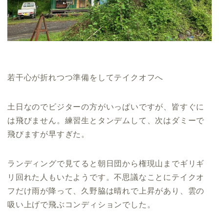
若干心が折れつつ準備をしてテイクオフへ
土日なのでビジターの方がいっぱいですが、皆すぐに
は飛びません。練習生とタンデムして、次はダミーで
飛びますが早すぎた。
ランディングで見てると朝日団から権現山までギリギ
リ回れた人もいたようです。不思議なことにテイクオ
フだけ雨が降って、久野脇は晴れで上昇があり、雲の
吸い上げで飛ぶコンディションでした。