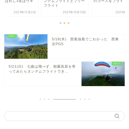
デムフライトとフリー
のコースをフライト
た。選ばれし3名は
ライト
ウキ♪
2023年10月13日
2025年4月8日
2023年1
5/18(木) 西風強風でこわかった 西東
京PGS
5/21(日) 七曲は飛べず、朝霧高原を寄
ってみたらタンデムフライトでき...