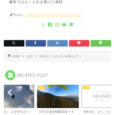
趣味ではなく人生を賭けた挑戦
https://soratobu-design.com
BLOG：
HOME
日記
5/20(土) 2ヵ月ぶりの七曲エリアへ
RELATED POST
記
日記
日記
0/13(金)朝霧高原でタ
4/8(火) さくっといつも
12/2(土) 上がれ