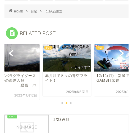
HOME
日記
5/2の西東京
RELATED POST
日記
日記
東京パラグライダース
赤井川で久々の青空フラ
12/11(月) 新城で
ールの西進入解
イト！
GAMBIT試乗
説 動画 パ
ト1
2025年8月31日
2023年12
2022年1月12日
2/28丹那