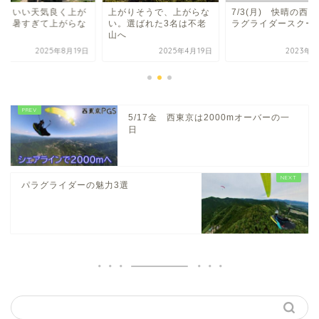
日もいい天気良く上が
上がりそうで、上がらな
7/3(月) 快晴の西
か？暑すぎて上がらな
い。選ばれた3名は不老
ラグライダースクー
か？
山へ
2025年8月19日
2025年4月19日
2023年7
5/17金 西東京は2000mオーバーの一
日
パラグライダーの魅力3選