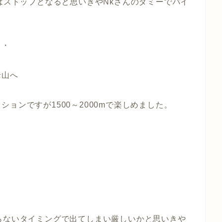
生はストップとなると思いきやNkさんのダミーでパイ
ト
・・
老山へ
ョンですが1500～2000mで楽しめました。
らないタイミングで出てしまい厳しいかと思いきや