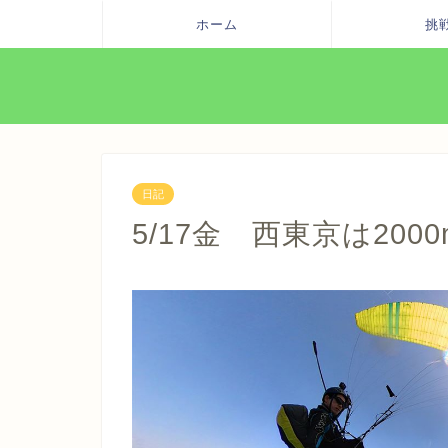
ホーム
挑
日記
5/17金 西東京は20