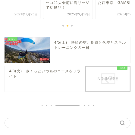
セコJ1大会前に海リッジ
た西東京 GAMBIT
で初飛び！
2021年7月25日
2025年9月19日
2023年12
4/5(土) 快晴の空、期待と落差とスキル
トレーニングの一日
4/8(火) さくっといつものコースをフラ
イト