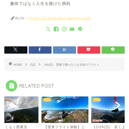
趣味ではなく人生を賭けた挑戦
https://soratobu-design.com
BLOG：
HOME
日記
4/6(日) 西風で飛べなくなる前のフライト
RELATED POST
日記
日記
雲もくもく西東京
【望来フライト体験】ニ
12/24(日) 良く上