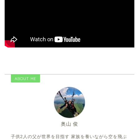
ABOUT ME
奥山 俊
子供2人の父が世界を目指す 家族を養いながら空を飛ぶ