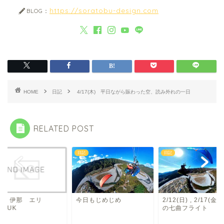
https://soratobu-design.com
BLOG：
HOME
日記
4/17(木) 平日ながら賑わった空、読み外れの一日
RELATED POST
日記
日記
11 伊那 エリ
今日もじめじめ
2/12(日) , 2/17(金
ERUK
の七曲フライト