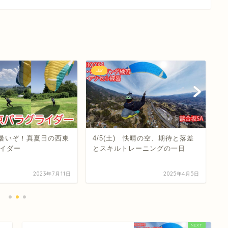
日記
日
) 暑いぞ！真夏日の西東
4/5(土) 快晴の空、期待と落差
k
イダー
とスキルトレーニングの一日
2023年7月11日
2025年4月5日