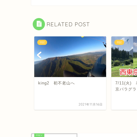
RELATED POST
日記
日記
空、期待と落差
king2 初不老山へ
7/11(火
グの一日
京パラグラ
2025年4月5日
2021年11月16日