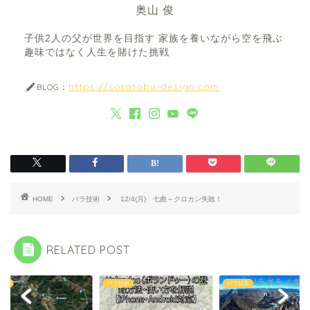
奥山 俊
子供2人の父が世界を目指す 家族を養いながら空を飛ぶ
趣味ではなく人生を賭けた挑戦
https://soratobu-design.com
BLOG：
HOME
パラ技術
12/4(月) 七曲～クロカン失敗！
RELATED POST
技術
パラ技術
パラ技術