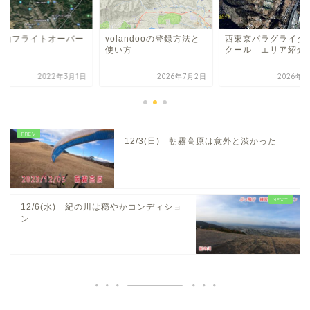
馬山フライトオーバー
volandooの登録方法と
西東京パラグライダ
使い方
クール エリア紹介
2022年3月1日
2026年7月2日
2026年7
12/3(日) 朝霧高原は意外と渋かった
12/6(水) 紀の川は穏やかコンディショ
ン