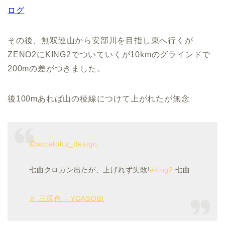
ログ
その後、無双連山から安部川を目指し東へ行くが
ZENO2にKING2でついていくが10kmのグラインドで
200mの差がつきました。
後100mあれば山の稜線につけて上がれたが無念
@soratobu_design
七曲クロカン出たが、上げれず失敗!
#king2
七曲
♬ 三原色 – YOASOBI