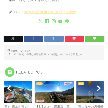
https://soratobu-design.com
BLOG：
HOME
日記
12/28(木) 午前は練習生日和 / 午後はパイロットが不老山へ
RELATED POST
日記
日記
/21(月) 雨上がりの
11/21(火) 西東京 穏
雨のなかの川根町(七