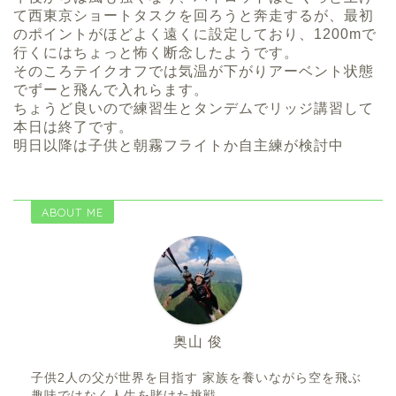
て西東京ショートタスクを回ろうと奔走するが、最初
のポイントがほどよく遠くに設定しており、1200mで
行くにはちょっと怖く断念したようです。
そのころテイクオフでは気温が下がりアーベント状態
でずーと飛んで入れらます。
ちょうど良いので練習生とタンデムでリッジ講習して
本日は終了です。
明日以降は子供と朝霧フライトか自主練が検討中
ABOUT ME
奥山 俊
子供2人の父が世界を目指す 家族を養いながら空を飛ぶ
趣味ではなく人生を賭けた挑戦