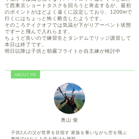
て西東京ショートタスクを回ろうと奔走するが、最初
のポイントがほどよく遠くに設定しており、1200mで
行くにはちょっと怖く断念したようです。
そのころテイクオフでは気温が下がりアーベント状態
でずーと飛んで入れらます。
ちょうど良いので練習生とタンデムでリッジ講習して
本日は終了です。
明日以降は子供と朝霧フライトか自主練が検討中
ABOUT ME
奥山 俊
子供2人の父が世界を目指す 家族を養いながら空を飛ぶ
趣味ではなく人生を賭けた挑戦