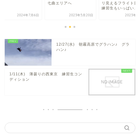
七曲エリアへ
リ見えるフライト日
練習生もいっぱい...
2024年7月6日
2023年5月20日
2023年9
12/27(水) 朝霧高原でグラハン♪ グラ
ハン♪
1/11(木) 薄曇りの西東京 練習生コン
ディション