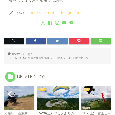
https://soratobu-design.com
BLOG：
HOME
日記
12/28(木) 午前は練習生日和 / 午後はパイロットが不老山へ
RELATED POST
日記
日記
にかく暑い 西東京
5/20(土) 2ヵ月ぶりの
9/2(土) 富士山も