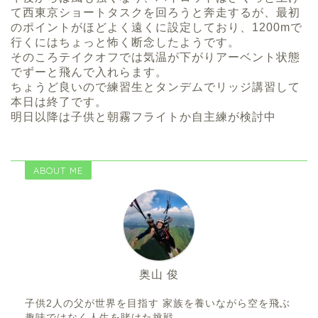
て西東京ショートタスクを回ろうと奔走するが、最初
のポイントがほどよく遠くに設定しており、1200mで
行くにはちょっと怖く断念したようです。
そのころテイクオフでは気温が下がりアーベント状態
でずーと飛んで入れらます。
ちょうど良いので練習生とタンデムでリッジ講習して
本日は終了です。
明日以降は子供と朝霧フライトか自主練が検討中
ABOUT ME
奥山 俊
子供2人の父が世界を目指す 家族を養いながら空を飛ぶ
趣味ではなく人生を賭けた挑戦