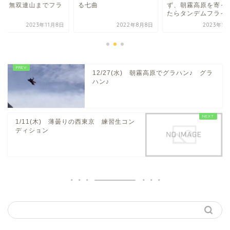
曲、無双連山までフラ
る七曲
ず、朝霧高原を寄っ
ト
たらタンデムフライ..
2023年11月8日
2022年8月8日
2023年5
12/27(水) 朝霧高原でグラハン♪ グラ
ハン♪
1/11(木) 薄曇りの西東京 練習生コン
ディション