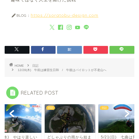
https://soratobu-design.com
BLOG：
HOME
日記
12/28(木) 午前は練習生日和 / 午後はパイロットが不老山へ
RELATED POST
日記
日記
/8(水) やはり楽しい
どしゃぶりの雨から始ま
5/21(日) 七曲は飛