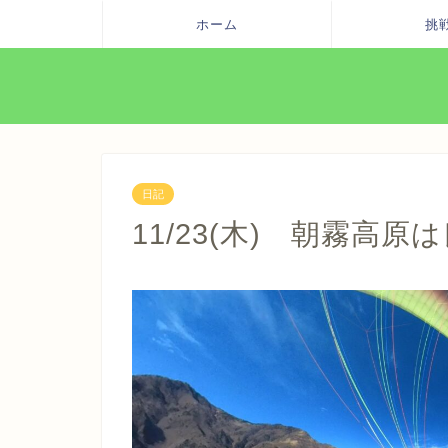
ホーム
挑
日記
11/23(木) 朝霧高