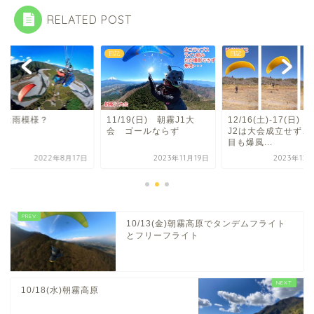
RELATED POST
日記
日記
曲は雨模様？
11/19(日) 朝霧J1大
12/16(土)-17(日)
会 ゴールならず
J2は大会成立せず、
目も爆風...
2022年8月17日
2023年11月19日
2023年12
10/13(金)朝霧高原でタンデムフライト
とフリーフライト
10/18(水)朝霧高原