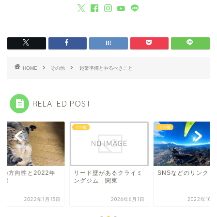
HOME
その他
起業準備とやるべきこと
RELATED POST
他
その他
その他
業の方向性と2022年
リード壁があるクライミ
SNSなどのリンク
目標
ングジム 関東
2022年1月13日
2026年6月1日
2022年10月