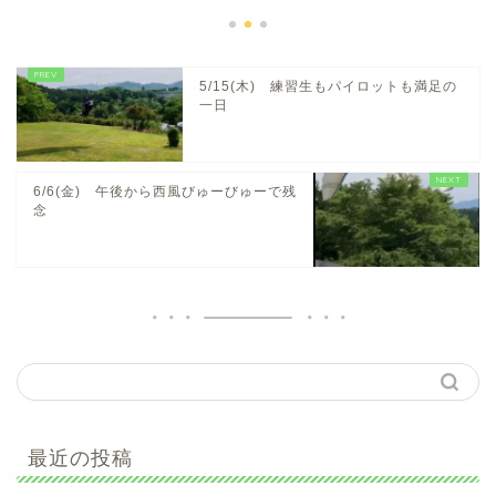
5/15(木) 練習生もパイロットも満足の
一日
6/6(金) 午後から西風びゅーびゅーで残
念
最近の投稿