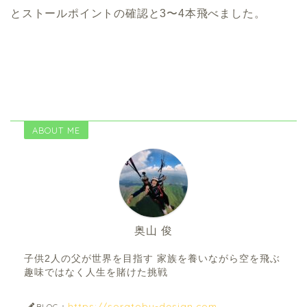
とストールポイントの確認と3〜4本飛べました。
ABOUT ME
奥山 俊
子供2人の父が世界を目指す 家族を養いながら空を飛ぶ
趣味ではなく人生を賭けた挑戦
https://soratobu-design.com
BLOG：