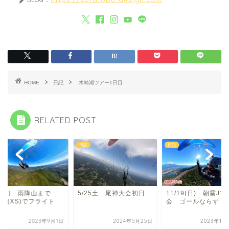
HOME
日記
木崎湖ツアー1日目
RELATED POST
日記
日記
1(金) 雨降山まで
5/25土 尾神大会初日
11/19(日) 朝霧J1
ngo(XS)でフライト
会 ゴールならず
2023年9月1日
2024年5月25日
2023年11