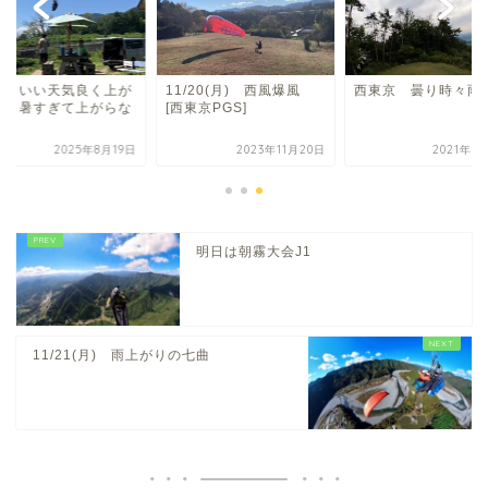
日もいい天気良く上が
11/20(月) 西風爆風
西東京 曇り時々雨
か？暑すぎて上がらな
[西東京PGS]
か？
2025年8月19日
2023年11月20日
2021年6
明日は朝霧大会J1
11/21(月) 雨上がりの七曲