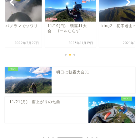
士見パノラマでソワリ
11/19(日) 朝霧J1大
king2 初不老山へ
グ
会 ゴールならず
2022年7月27日
2023年11月19日
2021年11
明日は朝霧大会J1
11/21(月) 雨上がりの七曲