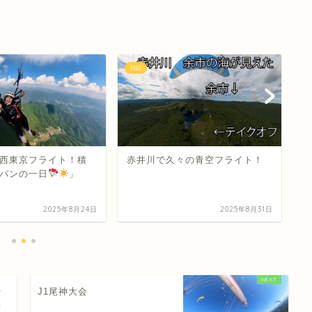
日記
日
西東京フライト！積
赤井川で久々の青空フライト！
1
バンの一日
」
2025年8月24日
2025年8月31日
や
J1尾神大会
法