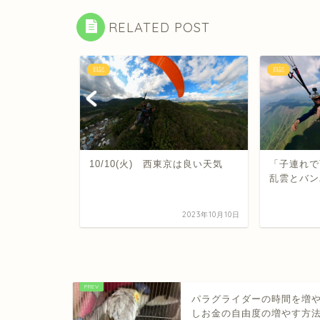
RELATED POST
日記
日記
フライト！
10/10(火) 西東京は良い天気
「子連れで
乱雲とバン
2025年8月31日
2023年10月10日
パラグライダーの時間を増
しお金の自由度の増やす方