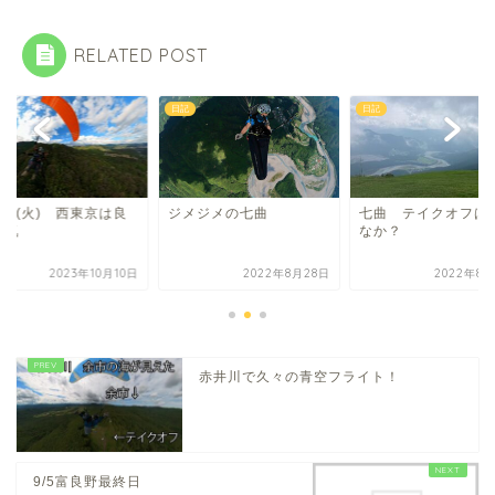
RELATED POST
日記
日記
/10(火) 西東京は良
ジメジメの七曲
七曲 テイクオフは
天気
なか？
2023年10月10日
2022年8月28日
2022年8月
赤井川で久々の青空フライト！
9/5富良野最終日