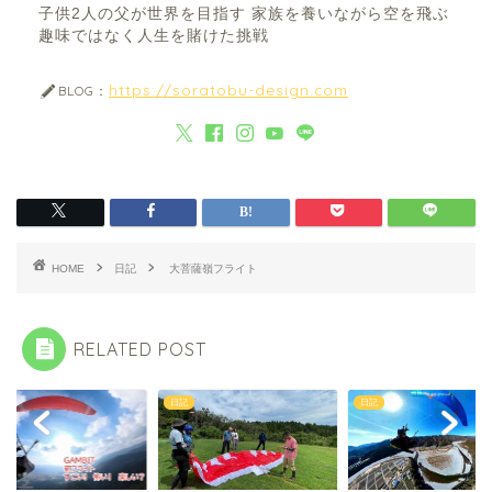
子供2人の父が世界を目指す 家族を養いながら空を飛ぶ
趣味ではなく人生を賭けた挑戦
https://soratobu-design.com
BLOG：
HOME
日記
大菩薩嶺フライト
RELATED POST
日記
日記