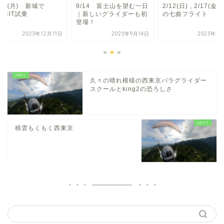
/11(月) 新城で
9/14 富士山を望む一日
2/12(日) , 2/17(金
MBIT試乗
｜新しいグライダーも初
の七曲フライト
登場！
2023年12月11日
2025年9月14日
2023年2
久々の晴れ模様の西東京パラグライダー
スクールとking2の恐ろしさ
積雲もくもく西東京