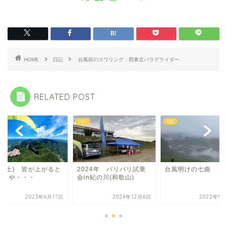
HOME
日記
台風前のスワリング：西東京パラグライダー
RELATED POST
日記
日記
17(土) 皆が上がると
2024年 バリバリ試乗
台風明けの七曲
いきや・・・
会in紀の川(和歌山)
2023年6月17日
2024年12月6日
2022年9月