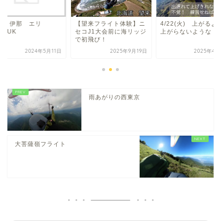
11 伊那 エリ
【望来フライト体験】ニ
4/22(火) 上がるよ
ERUK
セコJ1大会前に海リッジ
上がらないような
で初飛び！
2024年5月11日
2025年9月19日
2025年4月
雨あがりの西東京
大菩薩嶺フライト