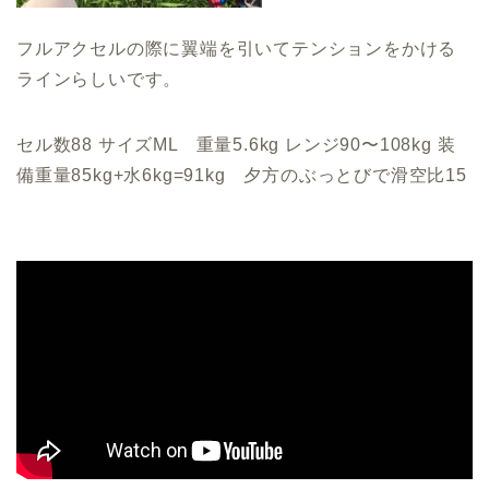
フルアクセルの際に翼端を引いてテンションをかける
ラインらしいです。
セル数88 サイズML 重量5.6kg レンジ90〜108kg 装
備重量85kg+水6kg=91kg 夕方のぶっとびで滑空比15