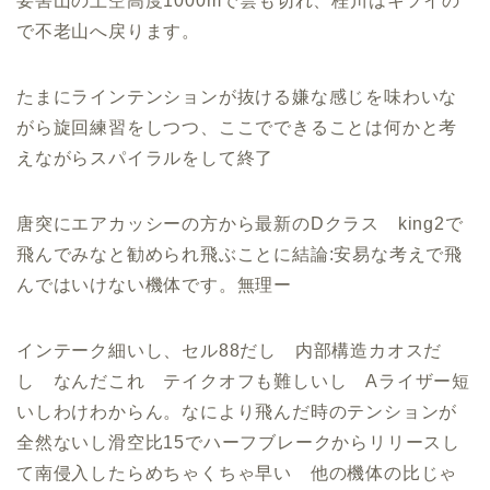
要害山の上空高度1000mで雲も切れ、桂川はキツイの
で不老山へ戻ります。
たまにラインテンションが抜ける嫌な感じを味わいな
がら旋回練習をしつつ、ここでできることは何かと考
えながらスパイラルをして終了
唐突にエアカッシーの方から最新のDクラス king2で
飛んでみなと勧められ飛ぶことに結論:安易な考えで飛
んではいけない機体です。無理ー
インテーク細いし、セル88だし 内部構造カオスだ
し なんだこれ テイクオフも難しいし Aライザー短
いしわけわからん。なにより飛んだ時のテンションが
全然ないし滑空比15でハーフブレークからリリースし
て南侵入したらめちゃくちゃ早い 他の機体の比じゃ