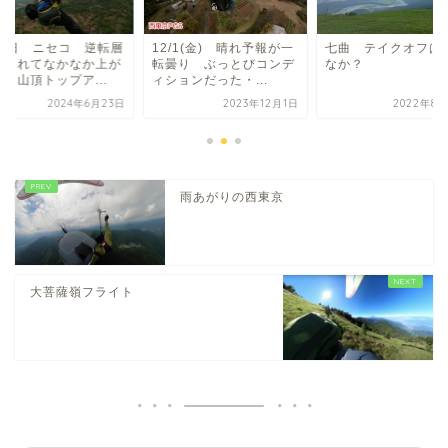
/23日 ニセコ 逆転層
12/1(金) 晴れ予報が一
七曲 テイクオフは
阻まれてなかなか上が
転曇り ぶっとびコンデ
なか？
、山頂トップア...
ィションだった・...
2024年6月23日
2023年12月1日
2022年8月
雨あがりの西東京
大菩薩嶺フライト