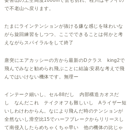
要害山の上空高度1000mで雲も切れ、桂川はキツイの
で不老山へ戻ります。
たまにラインテンションが抜ける嫌な感じを味わいな
がら旋回練習をしつつ、ここでできることは何かと考
えながらスパイラルをして終了
唐突にエアカッシーの方から最新のDクラス king2で
飛んでみなと勧められ飛ぶことに結論:安易な考えで飛
んではいけない機体です。無理ー
インテーク細いし、セル88だし 内部構造カオスだ
し なんだこれ テイクオフも難しいし Aライザー短
いしわけわからん。なにより飛んだ時のテンションが
全然ないし滑空比15でハーフブレークからリリースし
て南侵入したらめちゃくちゃ早い 他の機体の比じゃ