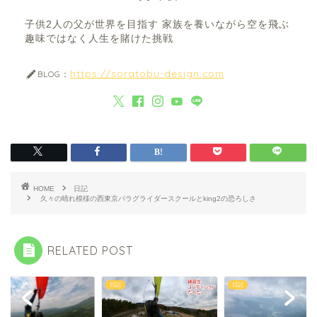
子供2人の父が世界を目指す 家族を養いながら空を飛ぶ
趣味ではなく人生を賭けた挑戦
https://soratobu-design.com
BLOG：
HOME
日記
久々の晴れ模様の西東京パラグライダースクールとking2の恐ろしさ
RELATED POST
日記
日記