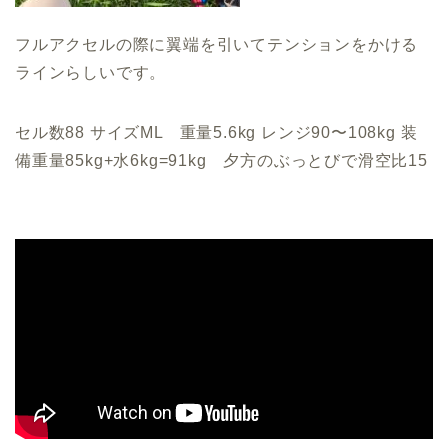
フルアクセルの際に翼端を引いてテンションをかける
ラインらしいです。
セル数88 サイズML 重量5.6kg レンジ90〜108kg 装
備重量85kg+水6kg=91kg 夕方のぶっとびで滑空比15