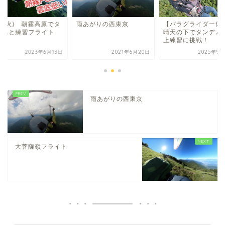
13(火) 朝霧高原でタ
雨あがりの西東京
【パラグライダー体
デムと練習フライト
晴天の下でタンデム
上練習に挑戦！
2023年6月13日
2021年6月20日
2025年9月
雨あがりの西東京
大菩薩嶺フライト