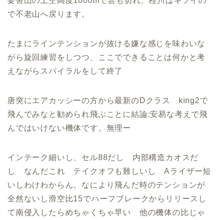
要害山の上空高度1000mで雲も切れ、桂川はキツイの
で不老山へ戻ります。
たまにラインテンションが抜ける嫌な感じを味わいな
がら旋回練習をしつつ、ここでできることは何かと考
えながらスパイラルをして終了
唐突にエアカッシーの方から最新のDクラス king2で
飛んでみなと勧められ飛ぶことに結論:安易な考えで飛
んではいけない機体です。無理ー
インテーク細いし、セル88だし 内部構造カオスだ
し なんだこれ テイクオフも難しいし Aライザー短
いしわけわからん。なにより飛んだ時のテンションが
全然ないし滑空比15でハーフブレークからリリースし
て南侵入したらめちゃくちゃ早い 他の機体の比じゃ