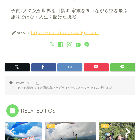
子供2人の父が世界を目指す 家族を養いながら空を飛ぶ
趣味ではなく人生を賭けた挑戦
https://soratobu-design.com
BLOG：
HOME
日記
久々の晴れ模様の西東京パラグライダースクールとking2の恐ろしさ
RELATED POST
日記
日記