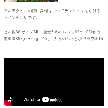
フルアクセルの際に翼端を引いてテンションをかける
ラインらしいです。
セル数88 サイズML 重量5.6kg レンジ90〜108kg 装
備重量85kg+水6kg=91kg 夕方のぶっとびで滑空比15