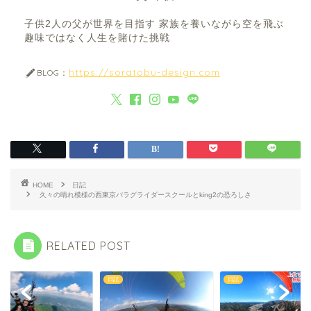
子供2人の父が世界を目指す 家族を養いながら空を飛ぶ
趣味ではなく人生を賭けた挑戦
https://soratobu-design.com
BLOG：
HOME
日記
久々の晴れ模様の西東京パラグライダースクールとking2の恐ろしさ
RELATED POST
日記
日記