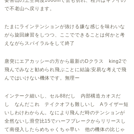
要害山の上空高度1000mで雲も切れ、桂川はキツイの
で不老山へ戻ります。
たまにラインテンションが抜ける嫌な感じを味わいな
がら旋回練習をしつつ、ここでできることは何かと考
えながらスパイラルをして終了
唐突にエアカッシーの方から最新のDクラス king2で
飛んでみなと勧められ飛ぶことに結論:安易な考えで飛
んではいけない機体です。無理ー
インテーク細いし、セル88だし 内部構造カオスだ
し なんだこれ テイクオフも難しいし Aライザー短
いしわけわからん。なにより飛んだ時のテンションが
全然ないし滑空比15でハーフブレークからリリースし
て南侵入したらめちゃくちゃ早い 他の機体の比じゃ