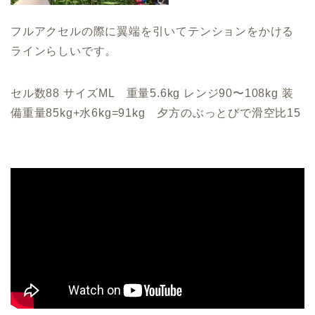
フルアクセルの際に翼端を引いてテンションをかける
ラインらしいです。
セル数88 サイズML 重量5.6kg レンジ90〜108kg 装
備重量85kg+水6kg=91kg 夕方のぶっとびで滑空比15