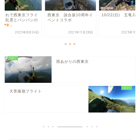
子連れで西東京フライ
西東京 談合坂10周年イ
10/22(日) 五竜J2
！積乱雲とバンバンの
ベントコラボ
日
」
2025年8月24日
2021年11月28日
2023年10
雨あがりの西東京
大菩薩嶺フライト