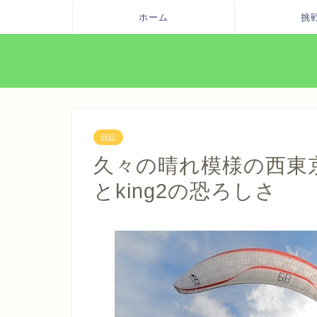
ホーム
挑
日記
久々の晴れ模様の西東
とking2の恐ろしさ