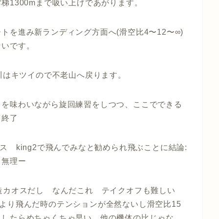
梯1300mまで吸い上げであがります。
を進み新ランディング方面へ(滑空比4〜12〜∞)
ないです。
桂川はキツイので不老山へ戻ります。
じを味わいながら旋回練習をしつつ、ここでできる
て終了
 king2で飛んでみなと勧められ飛ぶことに結論:
。無理ー
造カオスだし なんだこれ テイクオフも難しい
より飛んだ時のテンションが全然ないし滑空比15
入したらめちゃくちゃ早い 他の機体の比じゃな