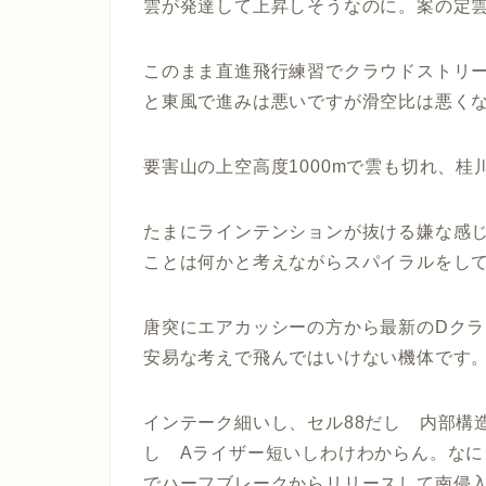
雲が発達して上昇しそうなのに。案の定雲
このまま直進飛行練習でクラウドストリート
と東風で進みは悪いですが滑空比は悪く
要害山の上空高度1000mで雲も切れ、
たまにラインテンションが抜ける嫌な感
ことは何かと考えながらスパイラルをし
唐突にエアカッシーの方から最新のDクラス
安易な考えで飛んではいけない機体です
インテーク細いし、セル88だし 内部構
し Aライザー短いしわけわからん。なに
でハーフブレークからリリースして南侵