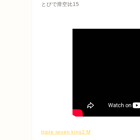
とびで滑空比15
triple seven king2 M