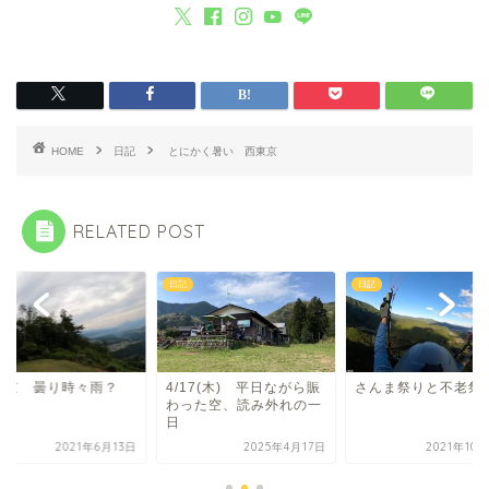
HOME
日記
とにかく暑い 西東京
RELATED POST
日記
日記
東京 曇り時々雨？
4/17(木) 平日ながら賑
さんま祭りと不老祭
わった空、読み外れの一
日
2021年6月13日
2025年4月17日
2021年10