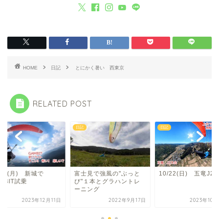
HOME
日記
とにかく暑い 西東京
RELATED POST
日記
日記
/11(月) 新城で
富士見で強風の"ぶっと
10/22(日) 五竜J2
MBIT試乗
び"１本とグラハントレ
ーニング
2023年12月11日
2022年9月17日
2023年10