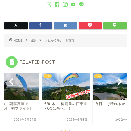
HOME
日記
とにかく暑い 西東京
RELATED POST
日記
日記
29水 朝霧高原で
6/8(木) 梅雨前の西東京
今日こそ晴れるか!!!
OK4 初フライト!
PGSは飛べた！
2024年5月29日
2023年6月8日
2022年9月