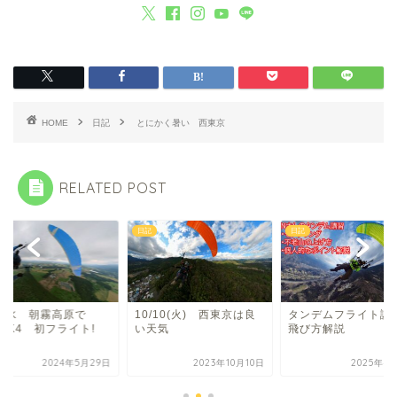
HOME
日記
とにかく暑い 西東京
RELATED POST
日記
日記
29水 朝霧高原で
10/10(火) 西東京は良
タンデムフライト
OK4 初フライト!
い天気
飛び方解説
2024年5月29日
2023年10月10日
2025年4