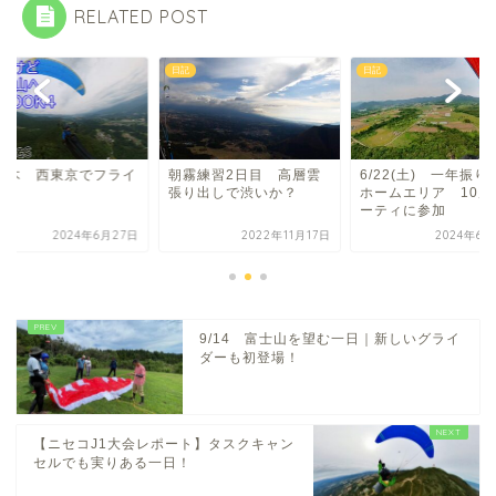
RELATED POST
日記
日記
/27木 西東京でフライ
朝霧練習2日目 高層雲
6/22(土) 一年振り
張り出しで渋いか？
ホームエリア 10周
ーティに参加
2024年6月27日
2022年11月17日
2024年6月
9/14 富士山を望む一日｜新しいグライ
ダーも初登場！
【ニセコJ1大会レポート】タスクキャン
セルでも実りある一日！