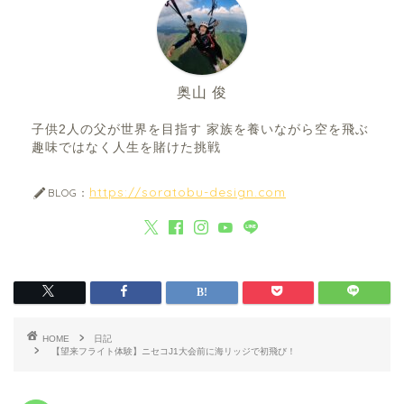
奥山 俊
子供2人の父が世界を目指す 家族を養いながら空を飛ぶ
趣味ではなく人生を賭けた挑戦
https://soratobu-design.com
BLOG：
HOME
日記
【望来フライト体験】ニセコJ1大会前に海リッジで初飛び！